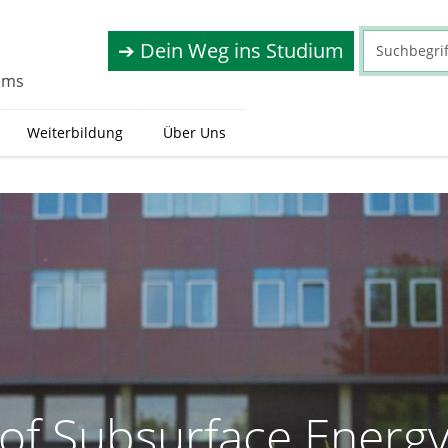
➔ Dein Weg ins Studium
tems
(
Weiterbildung
Über Uns
c
u
r
r
e
n
t
)
e of Subsurface Energ