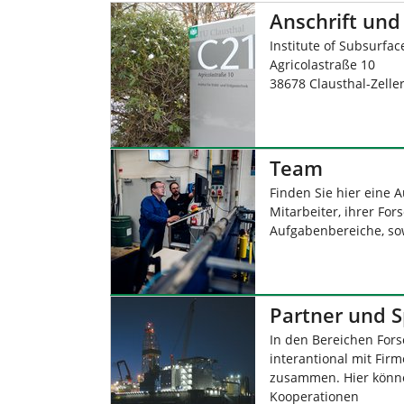
i
Anschrift und
e
Institute of Subsurfa
r
Agricolastraße 10
:
38678 Clausthal-Zeller
Team
Finden Sie hier eine A
Mitarbeiter, ihrer F
Aufgabenbereiche, so
Partner und 
In den Bereichen For
interantional mit Fir
zusammen. Hier könne
Kooperationen