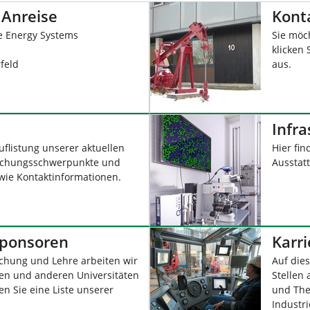
 Anreise
Kont
ce Energy Systems
Sie möc
klicken 
feld
aus.
Infra
uflistung unserer aktuellen
Hier fi
orschungsschwerpunkte und
Ausstatt
wie Kontaktinformationen.
Sponsoren
Karri
schung und Lehre arbeiten wir
Auf dies
men und anderen Universitäten
Stellen 
n Sie eine Liste unserer
und The
Industri