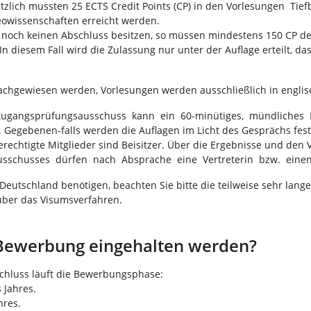
lich mussten 25 ECTS Credit Points (CP) in den Vorlesungen Tief
eowissenschaften erreicht werden.
noch keinen Abschluss besitzen, so müssen mindestens 150 CP de
n diesem Fall wird die Zulassung nur unter der Auflage erteilt, da
nachgewiesen werden, Vorlesungen werden ausschließlich in engli
 Zugangsprüfungsausschuss kann ein 60-minütiges, mündliches 
 Gegebenen-falls werden die Auflagen im Licht des Gesprächs fes
echtigte Mitglieder sind Beisitzer. Über die Ergebnisse und den Ve
usschusses dürfen nach Absprache eine Vertreterin bzw. einen
n Deutschland benötigen, beachten Sie bitte die teilweise sehr lan
 über das Visumsverfahren.
 Bewerbung eingehalten werden?
chluss läuft die Bewerbungsphase:
 Jahres.
hres.