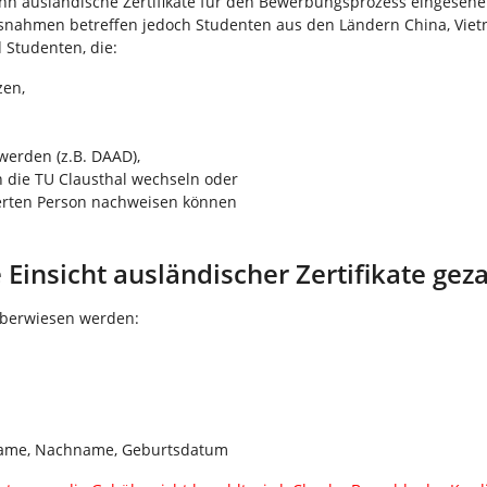
enn ausländische Zertifikate für den Bewerbungsprozess eingeseh
ahmen betreffen jedoch Studenten aus den Ländern China, Vietna
 Studenten, die:
zen,
werden (z.B. DAAD),
n die TU Clausthal wechseln oder
sierten Person nachweisen können
 Einsicht ausländischer Zertifikate gez
überwiesen werden:
name, Nachname, Geburtsdatum