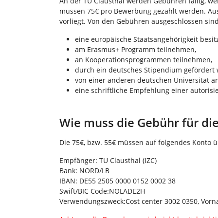
An der TU Clausthal werden Gebühren fällig, w
müssen 75€ pro Bewerbung gezahlt werden. Ausn
vorliegt. Von den Gebühren ausgeschlossen sind
eine europäische Staatsangehörigkeit besit
am Erasmus+ Programm teilnehmen,
an Kooperationsprogrammen teilnehmen,
durch ein deutsches Stipendium gefördert 
von einer anderen deutschen Universität a
eine schriftliche Empfehlung einer autori
Wie muss die Gebühr für die
Die 75€, bzw. 55€ müssen auf folgendes Konto 
Empfänger: TU Clausthal (IZC)
Bank: NORD/LB
IBAN: DE55 2505 0000 0152 0002 38
Swift/BIC Code:NOLADE2H
Verwendungszweck:Cost center 3002 0350, Vor