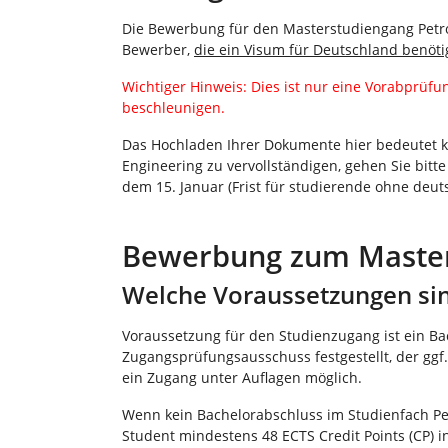
i
Die Bewerbung für den Masterstudiengang Petr
e
Bewerber,
die ein Visum für Deutschland benöt
r
:
Wichtiger Hinweis: Dies ist nur eine Vorabprüfu
beschleunigen.
Das Hochladen Ihrer Dokumente hier bedeutet k
Engineering zu vervollständigen, gehen Sie bit
dem 15. Januar (Frist für studierende ohne deut
Bewerbung zum Master
Welche Voraussetzungen sin
Voraussetzung für den Studienzugang ist ein Ba
Zugangsprüfungsausschuss festgestellt, der ggf
ein Zugang unter Auflagen möglich.
Wenn kein Bachelorabschluss im Studienfach Pet
Student mindestens 48 ECTS Credit Points (CP) 