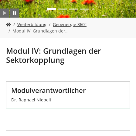
n
S
Weiterbildung
Geoenergie 360°
i
Modul IV: Grundlagen der…
e
s
i
Modul IV: Grundlagen der
n
Sektorkopplung
d
h
i
e
r
Modulverantwortlicher
:
Dr. Raphael Niepelt