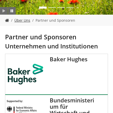
n
S
Über Uns
Partner und Sponsoren
i
e
s
Partner und Sponsoren
i
n
Unternehmen und Institutionen
d
h
Baker Hughes
i
e
r
:
Bundesministeri
um für
Wirtschaft und