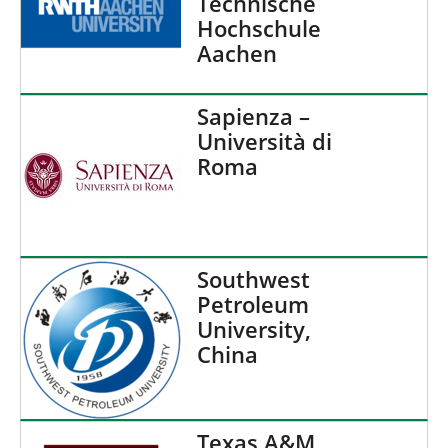
Technische
Hochschule
Aachen
Sapienza –
Università di
Roma
Southwest
Petroleum
University,
China
Texas A&M