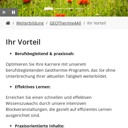
n
S
Weiterbildung
GEOThermie4All
Ihr Vorteil
i
e
s
Ihr Vorteil
i
n
Berufsbegleitend & praxisnah:
d
h
Optimieren Sie Ihre Karriere mit unserem
i
berufsbegleitenden Geothermie-Programm, das Sie ohne
e
Unterbrechung Ihrer aktuellen Tätigkeit weiterbildet.
r
:
Effektives Lernen:
Erreichen Sie einen schnellen und effektiven
Wissenszuwachs durch unsere intensiven
Blockveranstaltungen, die gezielt auf effizientes Lernen
ausgerichtet sind.
Praxisorientierte Inhalte: